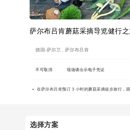
萨尔布吕肯蘑菇采摘导览健行之
德国
萨尔兰
萨尔布吕肯
-
,
不可取消
现场请出示电子凭证
在萨尔布吕肯预订 3 小时的蘑菇采摘徒步旅行，
选择方案