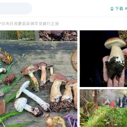
下载 A
萨尔布吕肯蘑菇采摘导览健行之旅