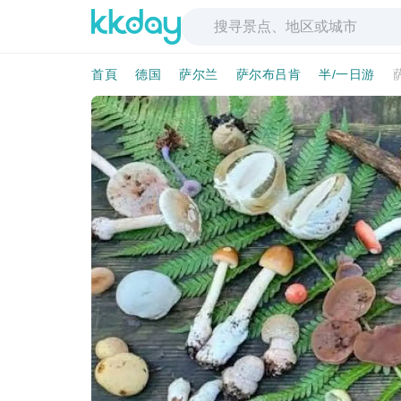
首頁
德国
萨尔兰
萨尔布吕肯
半/一日游