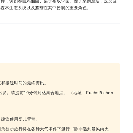
品种，例如卷曲鸡油菌、栗子布或伞菌。除了采摘蘑菇，这次健
解森林生态系统以及蘑菇在其中扮演的重要角色。
点和接送时间的最终资讯。
出发。请提前10分钟到达集合地点。 （地址：Fuchstälchen
。建议使用婴儿背带。
因为徒步旅行将在各种天气条件下进行（除非遇到暴风雨天