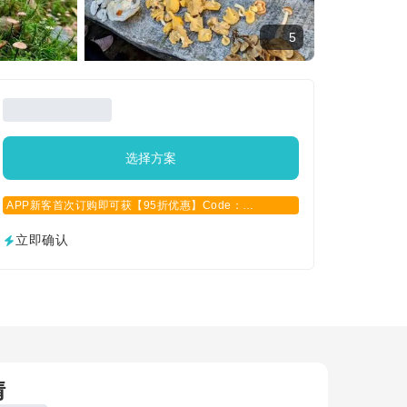
5
选择方案
APP新客首次订购即可获【95折优惠】Code：
APPCN2025
立即确认
情