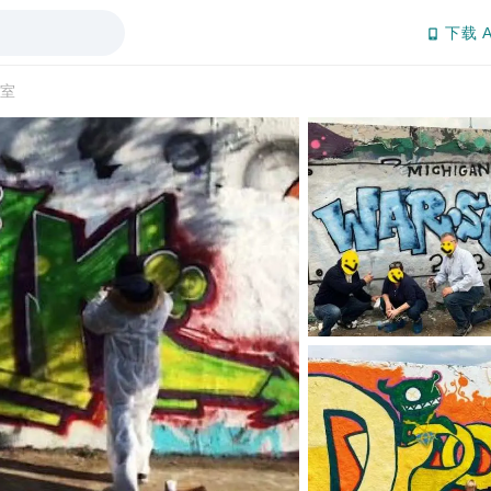
下载 A
室