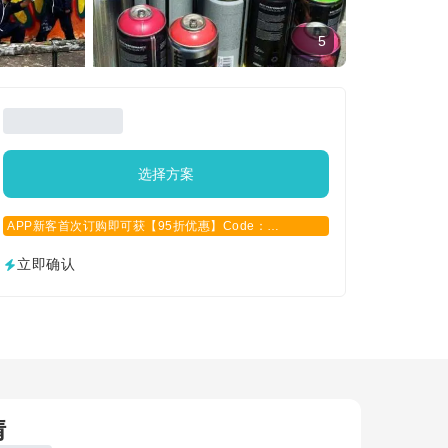
5
选择方案
APP新客首次订购即可获【95折优惠】Code：
APPCN2025
立即确认
情