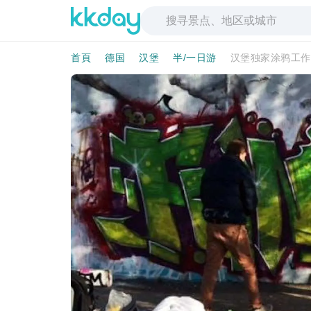
首頁
德国
汉堡
半/一日游
汉堡独家涂鸦工作