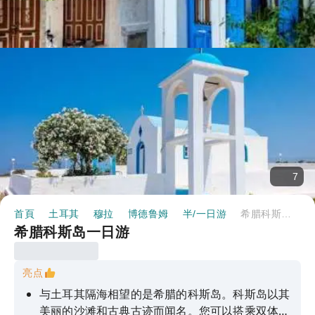
7
首頁
土耳其
穆拉
博德鲁姆
半/一日游
希腊科斯岛一日游
希腊科斯岛一日游
亮点
与土耳其隔海相望的是希腊的科斯岛。科斯岛以其
美丽的沙滩和古典古迹而闻名。您可以搭乘双体船