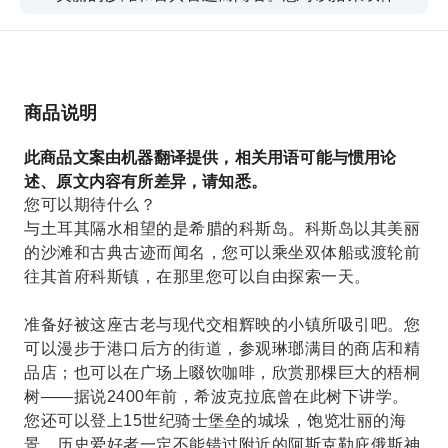
或渡轮前往其首都科斯镇，在那里您可以自由探索
一天。这座小镇古今交融，定会让您流连忘返。您
可以漫步于港口后方的街道，逛逛商店和精品店；
也可以在广场上啜饮咖啡，欣赏那棵巨大的梧桐树
商品说明
——据说2400年前，希波克拉底曾在树下讲学。
您还可以登上15世纪骑士堡垒的城垛，饱览壮丽的
此商品文案由机器翻译提供，相关用语可能与惯用论
海景。历史爱好者一定不能错过附近的阿斯克勒庇
述、原文内容有所差异，请知悉。
俄斯神殿。作为希腊最重要的古典遗址之一，其大
您可以期待什么？
理石神庙标志著世界上第一家医院的所在地。如果
与土耳其隔水相望的是希腊的科斯岛。科斯岛以其美丽
您想放松身心，不妨前往镇上的海滩。绵延的沙滩
的沙滩和古典古迹而闻名，您可以乘坐双体船或渡轮前
是享受日光浴和游泳的理想场所，之后再返回。记
往其首府科斯镇，在那里您可以自由探索一天。
住，你需要过境——
准备好被这座古老与现代交相辉映的小镇所吸引吧。您
可以漫步于港口后方的街道，参观琳瑯满目的商店和精
品店；也可以在广场上啜饮咖啡，欣赏那棵巨大的梧桐
树——据说2400年前，希波克拉底曾在此树下讲学。
您还可以登上15世纪骑士堡垒的城垛，饱览壮丽的海
景。历史爱好者一定不能错过附近的阿斯克勒庇俄斯神