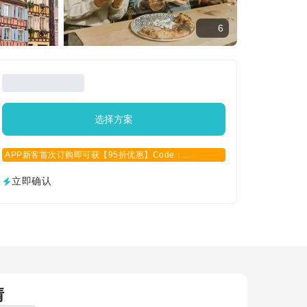
6
选择方案
APP新客首次订购即可获【95折优惠】Code：
APPCN2025
立即确认
情