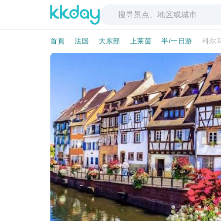
首頁
法国
大东部
上莱茵
半/一日游
科尔