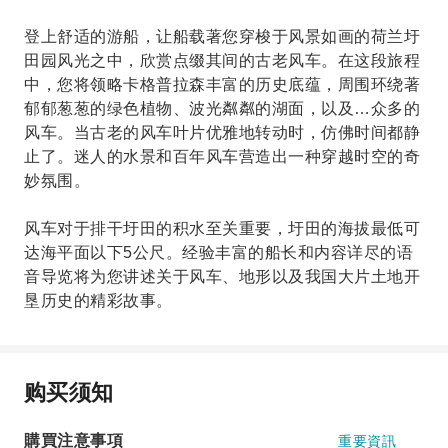
登上舒适的游船，让船载著您穿梭于风景如画的荷兰圩
田园风光之中，欣赏点缀其间的古老风车。在这段旅程
中，您将领略卡格普拉森丰富的历史底蕴，周围环绕著
郁郁葱葱的绿色植物、波光粼粼的湖面，以及…众多的
风车。当古老的风车叶片优雅地转动时，仿佛时间都静
止了。迷人的水景和百年风车营造出一种穿越时空的奇
妙氛围。
风车对于排干圩田的积水至关重要，圩田的海拔最低可
达海平面以下5公尺。经验丰富的船长和内容详尽的语
音导览将为您讲述关于风车、地形以及我国大片土地开
垦历史的精彩故事。
购买须知
購買注意事項
重要資訊