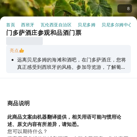
8
首頁
西班牙
瓦伦西亚自治区
贝尼多姆
贝尼多尔姆中心区
门多萨酒庄参观和品酒门票
亮点
远离贝尼多姆的海滩和酒吧，在门多萨酒庄，您将
真正感受到西班牙的风格。参加导览游，了解葡萄
酒的历史和酿造过程，然后前往花园露台亲自品尝
美酒。从清爽的白葡萄酒到醇厚的红葡萄酒，这将
是一次充满风味的葡萄酒之旅。
商品说明
此商品文案由机器翻译提供，相关用语可能与惯用论
述、原文内容有所差异，请知悉。
您可以期待什么？