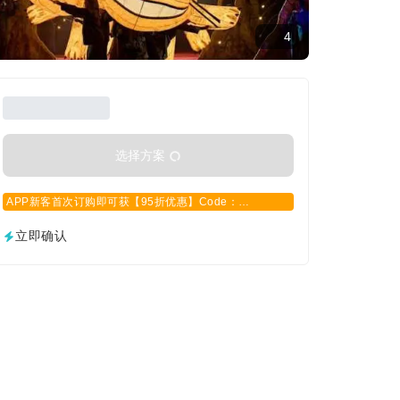
4
选择方案
APP新客首次订购即可获【95折优惠】Code：
APPCN2025
立即确认