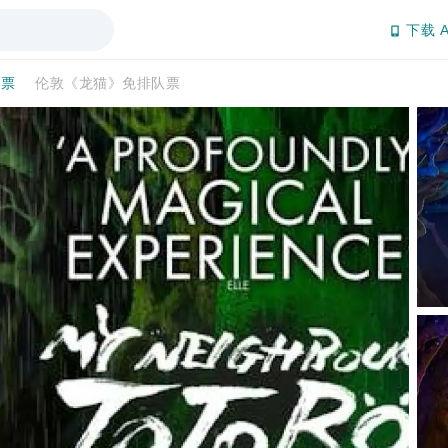
下载 A
通票
伦敦《龙猫》免排队票