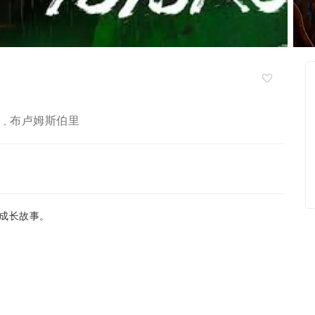
特
布卢姆斯伯里
,
成长故事。