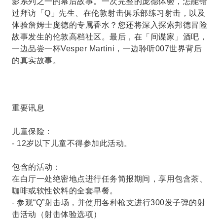
影系列之一的幕后故事。一次完整的庞德体验，怎能错
过拜访「Q」先生、在伦敦射击俱乐部练习射击，以及
体验詹姆士庞德的专属香水？您还将深入探索邦德冒险
故事发生的伦敦高档社区。最后，在「间谍家」酒吧，
一边品尝一杯Vesper Martini，一边聆听007世界背后
的真实故事。
重要讯息
儿童保险：
- 12岁以下儿童不得参加此活动。
包含的活动：
在白厅一处绝密地点进行任务简报期间，享用包含茶、
咖啡或软性饮料的全套早餐。
- 参观“Q”射击场，并使用各种枪支进行300发子弹的射
击活动（射击体验选项）