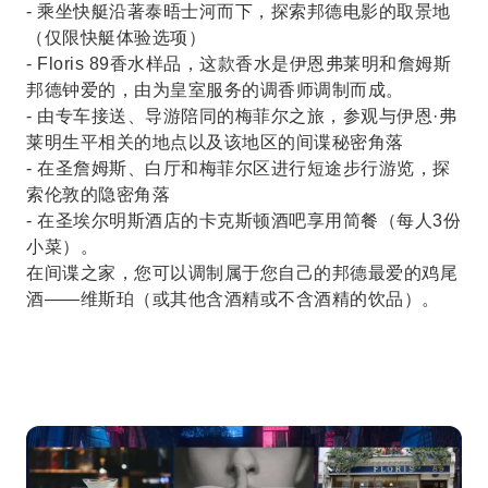
- 乘坐快艇沿著泰晤士河而下，探索邦德电影的取景地
（仅限快艇体验选项）
- Floris 89香水样品，这款香水是伊恩弗莱明和詹姆斯
邦德钟爱的，由为皇室服务的调香师调制而成。
- 由专车接送、导游陪同的梅菲尔之旅，参观与伊恩·弗
莱明生平相关的地点以及该地区的间谍秘密角落
- 在圣詹姆斯、白厅和梅菲尔区进行短途步行游览，探
索伦敦的隐密角落
- 在圣埃尔明斯酒店的卡克斯顿酒吧享用简餐（每人3份
小菜）。
在间谍之家，您可以调制属于您自己的邦德最爱的鸡尾
酒——维斯珀（或其他含酒精或不含酒精的饮品）。