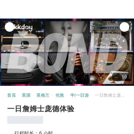
unread
notifications
10
首頁
英国
英格兰
伦敦
半/一日游
一日詹姆士庞德体验
一日詹姆士庞德体验
行程时长：6 小时