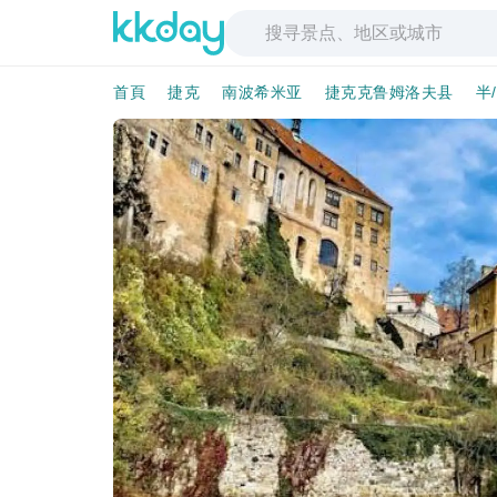
首頁
捷克
南波希米亚
捷克克鲁姆洛夫县
半