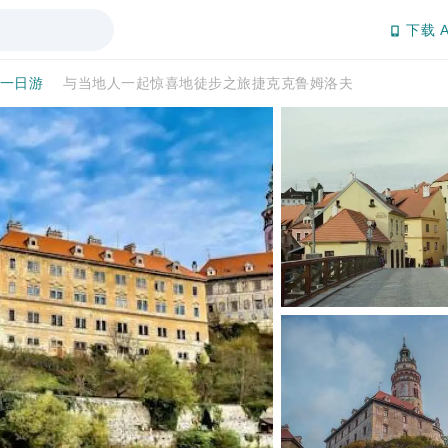
下载 A
/一日游
与当地人一起惊喜地徒步之旅捷克克鲁姆洛夫