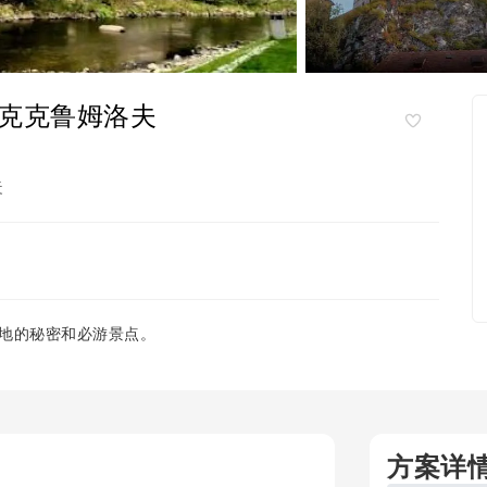
克克鲁姆洛夫
夫
地的秘密和必游景点。
方案详