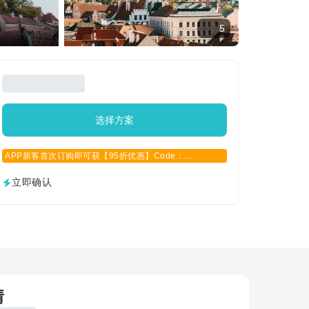
5
选择方案
APP新客首次订购即可获【95折优惠】Code：
APPCN2025
立即确认
情