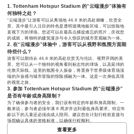
1. Tottenham Hotspur Stadium 的“云端漫步”体验有
何独特之处？
“云端漫步”让游客可以从离场地 46.8 米的高处俯瞰，欣赏全
景。其中最引人注目的特色是透明玻璃地板区域，可以惊险地
直视下方的球场。您还可以在最高点捕捉难忘的照片，庆祝您
的成就，将独特的建筑漫步与令人惊叹的城市景观融为一体。
2. 在“云端漫步”体验中，游客可以从视野和氛围方面期
待些什么？
游客可以期待从 46.8 米的高处欣赏无与伦比、视野开阔的美
景。您可以从一个独特的视角看到标志性的球场，以及延绵的
伦敦天际线。这里的氛围令人振奋，将置身于世界级体育场顶
端的兴奋感与城市冒险的惊险感融为一体。这是一次身临其境
的视觉之旅。
3. 参加 Tottenham Hotspur Stadium 的“云端漫步”
是否有年龄或身高限制？
为了确保参与者的安全，我们设有特定的年龄和身高限制。一
般来说，参与者必须年满 8 周岁并达到最低身高要求。特定年
龄以下的儿童还必须由成人陪同。建议您在计划行程前直接与
场馆确认具体的资格标准，以确保行程顺利。
4. 参加“云端漫步”体验建议穿着什么服装和鞋子？
查看更多
建议穿着适合户外活动的舒适服装，因为“云端漫步”是露天体