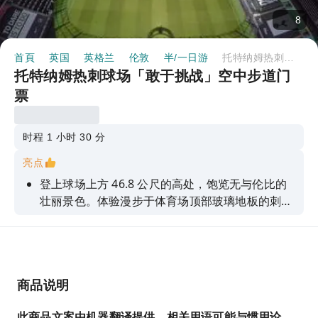
8
首頁
英国
英格兰
伦敦
半/一日游
托特纳姆热刺球场「敢于挑战」空中步道门票
托特纳姆热刺球场「敢于挑战」空中步道门
票
时程 1 小时 30 分
亮点
登上球场上方 46.8 公尺的高处，饱览无与伦比的
壮丽景色。体验漫步于体育场顶部玻璃地板的刺
激。在山顶拍照留念，纪念您的成就。
商品说明
此商品文案由机器翻译提供，相关用语可能与惯用论