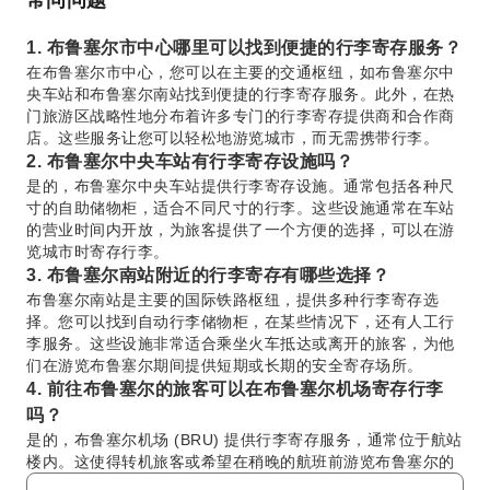
1. 布鲁塞尔市中心哪里可以找到便捷的行李寄存服务？
在布鲁塞尔市中心，您可以在主要的交通枢纽，如布鲁塞尔中
央车站和布鲁塞尔南站找到便捷的行李寄存服务。此外，在热
门旅游区战略性地分布着许多专门的行李寄存提供商和合作商
店。这些服务让您可以轻松地游览城市，而无需携带行李。
2. 布鲁塞尔中央车站有行李寄存设施吗？
是的，布鲁塞尔中央车站提供行李寄存设施。通常包括各种尺
寸的自助储物柜，适合不同尺寸的行李。这些设施通常在车站
的营业时间内开放，为旅客提供了一个方便的选择，可以在游
览城市时寄存行李。
3. 布鲁塞尔南站附近的行李寄存有哪些选择？
布鲁塞尔南站是主要的国际铁路枢纽，提供多种行李寄存选
择。您可以找到自动行李储物柜，在某些情况下，还有人工行
李服务。这些设施非常适合乘坐火车抵达或离开的旅客，为他
们在游览布鲁塞尔期间提供短期或长期的安全寄存场所。
4. 前往布鲁塞尔的旅客可以在布鲁塞尔机场寄存行李
吗？
是的，布鲁塞尔机场 (BRU) 提供行李寄存服务，通常位于航站
楼内。这使得转机旅客或希望在稍晚的航班前游览布鲁塞尔的
旅客可以安全地寄存行李。在前往下一目的地之前，这是轻松