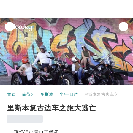
unread
notifications
4
首頁
葡萄牙
里斯本
半/一日游
里斯本复古边车之旅大逃亡
里斯本复古边车之旅大逃亡
现场请出示电子凭证