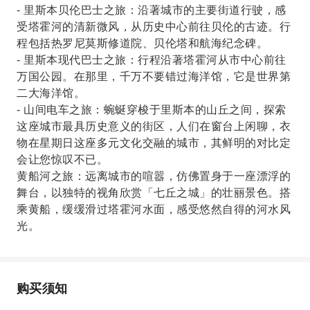
- 里斯本贝伦巴士之旅：沿著城市的主要街道行驶，感
受塔霍河的清新微风，从历史中心前往贝伦的古迹。行
程包括热罗尼莫斯修道院、贝伦塔和航海纪念碑。
- 里斯本现代巴士之旅：行程沿著塔霍河从市中心前往
万国公园。在那里，千万不要错过海洋馆，它是世界第
二大海洋馆。
- 山间电车之旅：蜿蜒穿梭于里斯本的山丘之间，探索
这座城市最具历史意义的街区，人们在窗台上闲聊，衣
物在星期日这座多元文化交融的城市，其鲜明的对比定
会让您惊叹不已。
黄船河之旅：远离城市的喧嚣，仿佛置身于一座漂浮的
舞台，以独特的视角欣赏「七丘之城」的壮丽景色。搭
乘黄船，缓缓滑过塔霍河水面，感受悠然自得的河水风
光。
购买须知