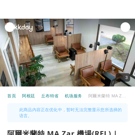
unread
notifications
3
首頁
阿根廷
丘布特省
机场服务
阿爾米蘭特 MA Zar 機場(REL) | Main Terminal | W Lounge Trelew | 貴賓室服務
此商品内容正在优化中，暂时无法完整显示您所选择的
语言。
阿爾米蘭特 MA Zar 機場(REL) |