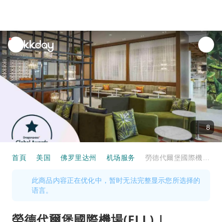
unread
notifications
8
首頁
美国
佛罗里达州
机场服务
勞德代爾堡國際機場(FLL) | Terminal 3 | Escape Lounge | 貴賓室服務
此商品内容正在优化中，暂时无法完整显示您所选择的
语言。
勞德代爾堡國際機場(FLL) |