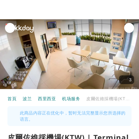
unread
notifications
3
首頁
波兰
西里西亚
机场服务
皮爾佐維採機場(KTW) | Terminal A | Business Lounge | 貴賓室服務
此商品内容正在优化中，暂时无法完整显示您所选择的
语言。
皮爾佐維採機場(KTW) | Terminal