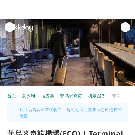
unread
notifications
5
首頁
意大利
拉齐奥
菲乌米奇诺
机场服务
菲烏米奇諾機場(FCO) | Terminal 3 | Prima Vista Lounge Portus | 貴賓室服務
此商品内容正在优化中，暂时无法完整显示您所选择的
语言。
菲烏米奇諾機場(FCO) | Terminal