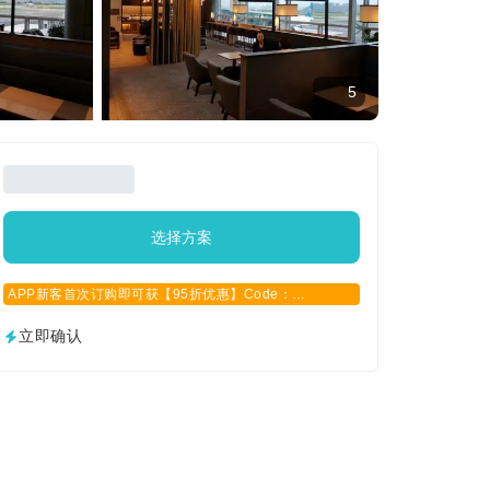
5
选择方案
APP新客首次订购即可获【95折优惠】Code：
APPCN2025
立即确认