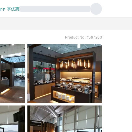
pp 享优惠
Product No. #597203