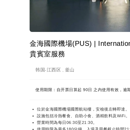
金海國際機場(PUS) | International
貴賓室服務
韩国
江西区
釜山
-
,
使用期限：自开票日算起 90日 之内使用有效，逾
位於金海國際機場國際航站樓，安檢後左轉即達。
設施包括冷熱餐食、自助小食、酒精飲料及WiFi。
營業時間為每日06:30至21:30。
使用時限為最多180分鐘，入場及用餐截止時間21: