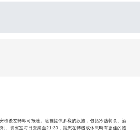
樓，通過安檢後左轉即可抵達。這裡提供多樣的設施，包括冷熱餐食、酒
便利。貴賓室每日營業至21:30，讓您在轉機或休息時有更佳的體