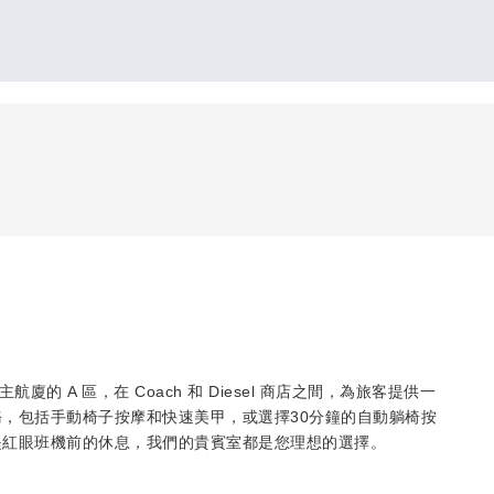
場主航廈的 A 區，在 Coach 和 Diesel 商店之間，為旅客提供一
，包括手動椅子按摩和快速美甲，或選擇30分鐘的自動躺椅按
是紅眼班機前的休息，我們的貴賓室都是您理想的選擇。