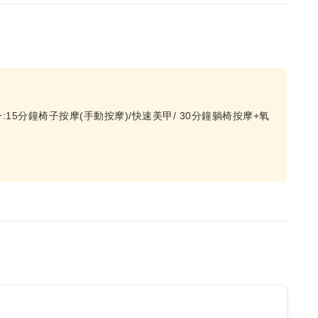
5分鐘椅子按摩(手動按摩)/快速美甲/ 30分鐘躺椅按摩+氧