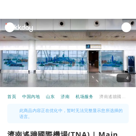
unread
notifications
4
首頁
中国內地
山东
济南
机场服务
濟南遙牆國際機場(TNA) | Main Terminal | First-class Lounge No. 4 (Domestic T1) | 貴賓室服務
此商品内容正在优化中，暂时无法完整显示您所选择的
语言。
濟南遙牆國際機場(TNA) | Main