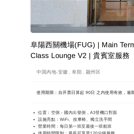
阜陽西關機場(FUG) | Main Terminal
Class Lounge V2 | 貴賓室服務
中国內地
安徽
阜阳
颍州区
-
,
,
使用期限：自开票日算起 90日 之内使用有效，逾
位置：空側 - 國內出發側，A3登機口對面
設施亮點：WiFi、按摩椅、獨立洗手間
營業時間：每日第一班至最後一班航班
使用時間限制：最長可享受120分鐘服務