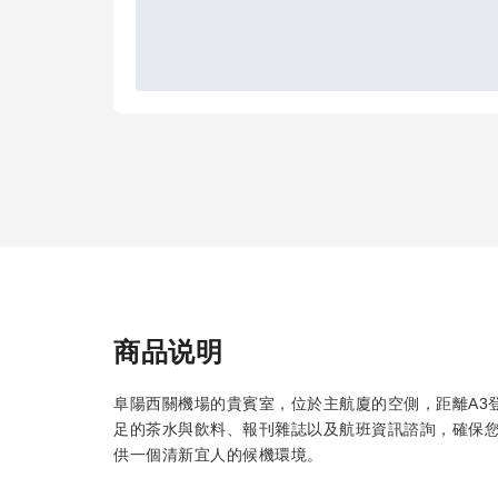
商品说明
阜陽西關機場的貴賓室，位於主航廈的空側，距離A3
足的茶水與飲料、報刊雜誌以及航班資訊諮詢，確保
供一個清新宜人的候機環境。