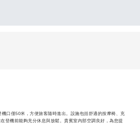
登機口僅50米，方便旅客隨時進出。設施包括舒適的按摩椅、充
您在登機前能夠充分休息與放鬆。貴賓室內部空調良好，為您提