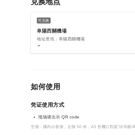
兑换地点
可兑换
阜陽西關機場
地址资讯：阜陽西關機場
如何使用
凭证使用方式
现场请出示 QR code
空側 - 國內出發側，左側 50 米，A3 登機口對面“頭等艙/