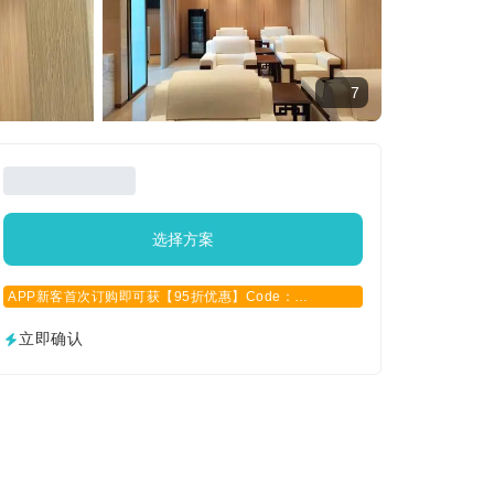
7
选择方案
APP新客首次订购即可获【95折优惠】Code：
APPCN2025
立即确认