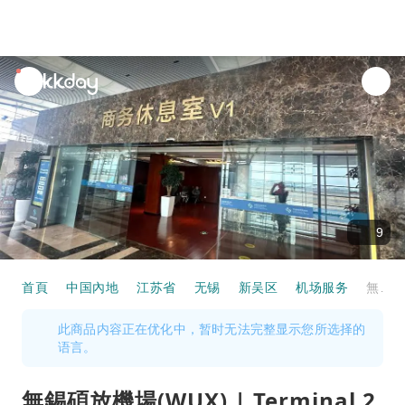
unread
notifications
9
首頁
中国內地
江苏省
无锡
新吴区
机场服务
無錫碩放機場(WUX) | Terminal 2 | V1 First Class Lounge | 貴賓室服務
此商品内容正在优化中，暂时无法完整显示您所选择的
语言。
無錫碩放機場(WUX) | Terminal 2