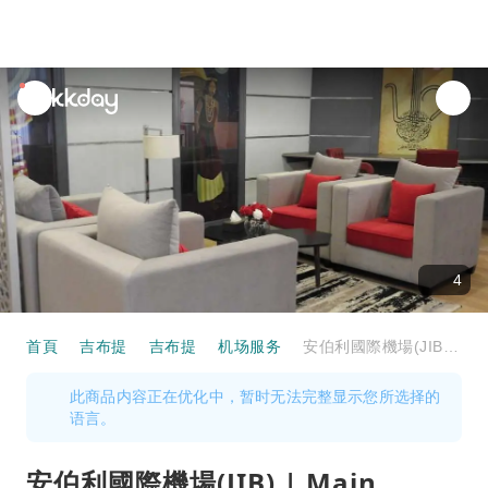
unread
notifications
4
首頁
吉布提
吉布提
机场服务
安伯利國際機場(JIB) | Main Terminal | Beira Lounge | 貴賓室服務
此商品内容正在优化中，暂时无法完整显示您所选择的
语言。
安伯利國際機場(JIB) | Main