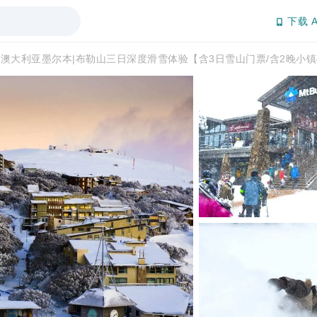
下载 A
澳大利亚墨尔本|布勒山三日深度滑雪体验【含3日雪山门票/含2晚小镇