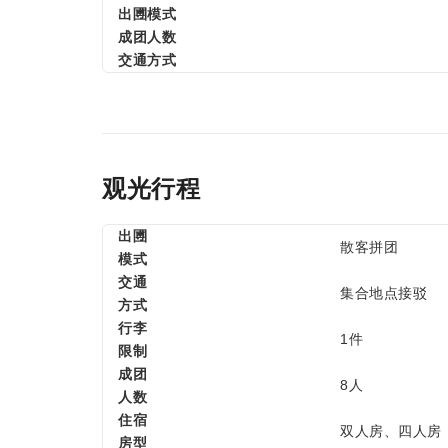
出圑模式
成团人数
交通方式
观光行程
出圑
散客拼团
模式
交通
集合地点接驳
方式
行李
1件
限制
成团
8人
人数
住宿
双人房、四人房
房型