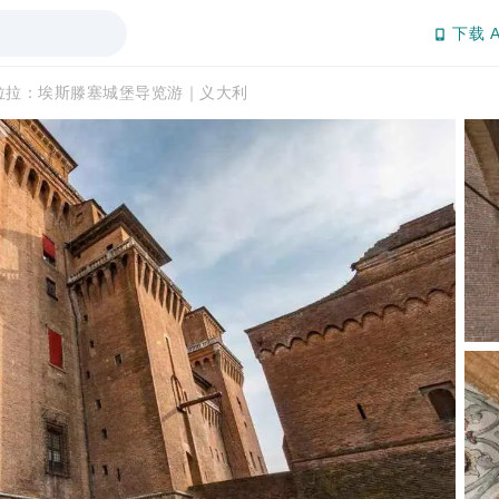
下载 A
拉拉：埃斯滕塞城堡导览游｜义大利