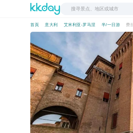
首頁
意大利
艾米利亚-罗马涅
半/一日游
费