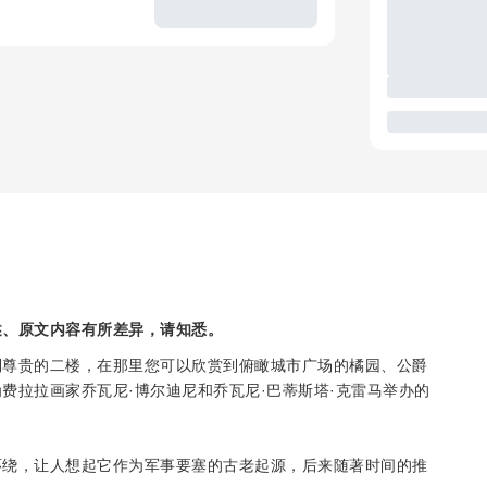
述、原文内容有所差异，请知悉。
到尊贵的二楼，在那里您可以欣赏到俯瞰城市广场的橘园、公爵
费拉拉画家乔瓦尼·博尔迪尼和乔瓦尼·巴蒂斯塔·克雷马举办的
环绕，让人想起它作为军事要塞的古老起源，后来随著时间的推