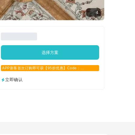
4
选择方案
APP新客首次订购即可获【95折优惠】Code：
APPCN2025
立即确认