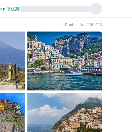
pp 享优惠
Product No. #591593