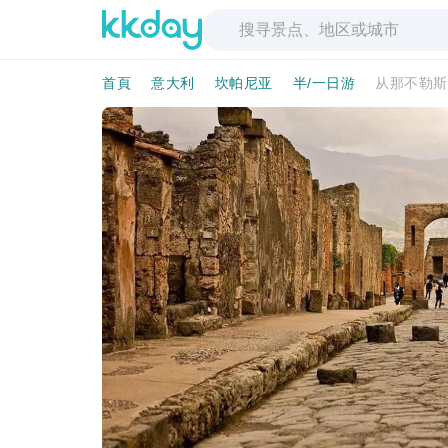
首頁
意大利
坎帕尼亚
半/一日游
从那不勒斯