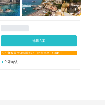
5
选择方案
APP新客首次订购即可获【95折优惠】Code：
APPCN2025
立即确认