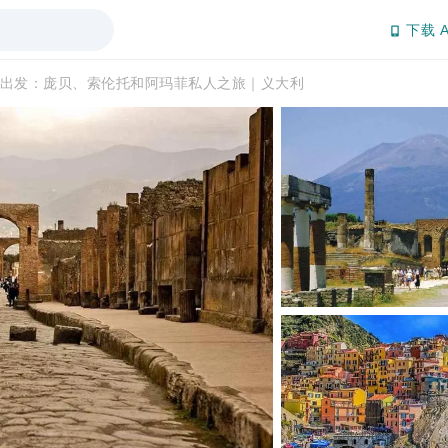
下载 A
出发：庞贝、索伦托和阿玛菲私人之旅｜义大利