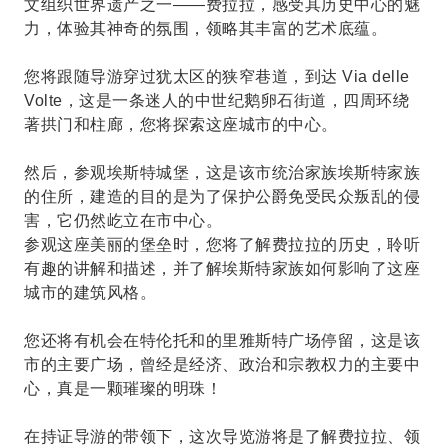
文组织世界遗产之一——费拉拉，感受其历史中心的魅
力，体验其神奇的氛围，领略其丰富的艺术底蕴。
您将跟随导游穿过犹太区的狭窄巷道，到达 Via delle
Volte，这是一条迷人的中世纪鹅卵石街道，四周环绕
著拱门和柱廊，您将探索这座城市的中心。
然后，参​​观埃斯特城堡，这是该市统治家族埃斯特家族
的住所，建造的目的是为了保护公爵免受民众叛乱的侵
害，它仍然屹立在市中心。
参观这座美丽的堡垒时，您将了解费拉拉的历史，聆听
有趣的讲解和描述，并了解埃斯特家族如何影响了这座
城市的建筑风格。
您还将有机会在特伦托和的里雅斯特广场停留，这是该
市的主要广场，曾经是经济、政治和宗教权力的主要中
心，真是一颗璀璨的明珠！
在持证导游的带领下，这次导览游将是了解费拉拉、领