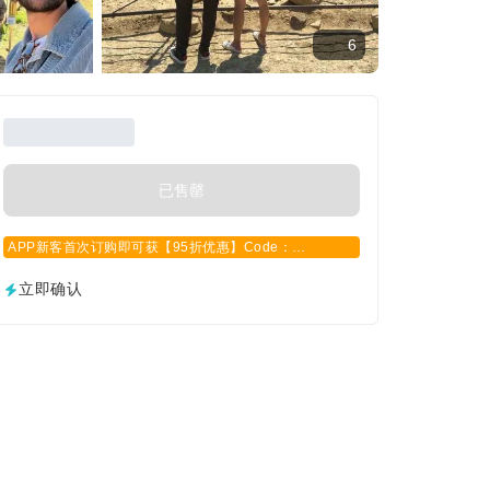
6
已售罄
APP新客首次订购即可获【95折优惠】Code：
APPCN2025
立即确认