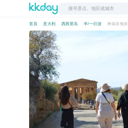
首頁
意大利
西西里岛
半/一日游
神庙谷免排