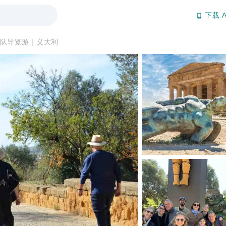
下载 A
队导览游｜义大利