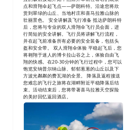
点和滑翔伞起飞点——萨朗科特。沿途您将欣
赏到翠绿的山丘、当地村庄和喜马拉雅山脉的
壮丽景色。 安全讲解及飞行准备 抵达萨朗科特
后，您将与专业的双人滑翔伞飞行员会面，进
行简短的安全讲解。飞行员将讲解飞行流程，
并在起飞前准备所有必要的安全装备，包括头
盔和安全带。 双人滑翔伞体验 平稳起飞后，您
将翱翔于迷人的博卡拉山谷之上，体验自由飞
翔的快感。在20-30分钟的飞行过程中，您可以
饱览安纳普尔纳山脉、郁郁葱葱的山丘以及下
方波光粼粼的费瓦湖的全景。 降落及返程接送
您难忘的飞行之旅将在湖畔附近平稳降落后结
束。活动结束后，您将带著喜马拉雅天空探险
的美好回忆返回酒店。