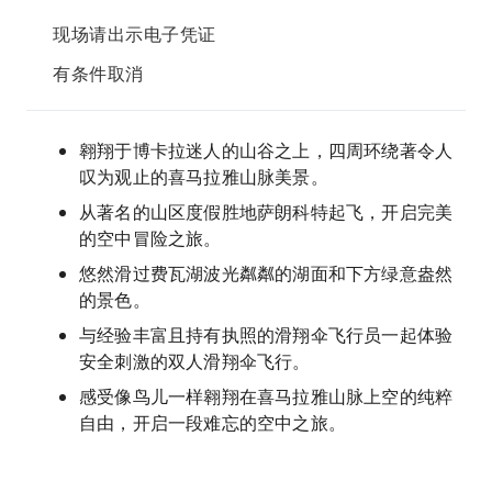
现场请出示电子凭证
有条件取消
翱翔于博卡拉迷人的山谷之上，四周环绕著令人
叹为观止的喜马拉雅山脉美景。
从著名的山区度假胜地萨朗科特起飞，开启完美
的空中冒险之旅。
悠然滑过费瓦湖波光粼粼的湖面和下方绿意盎然
的景色。
与经验丰富且持有执照的滑翔伞飞行员一起体验
安全刺激的双人滑翔伞飞行。
感受像鸟儿一样翱翔在喜马拉雅山脉上空的纯粹
自由，开启一段难忘的空中之旅。