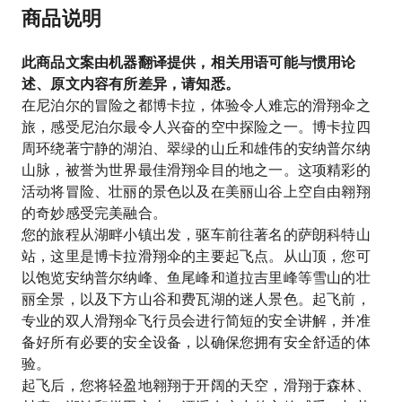
商品说明
此商品文案由机器翻译提供，相关用语可能与惯用论
述、原文内容有所差异，请知悉。
在尼泊尔的冒险之都博卡拉，体验令人难忘的滑翔伞之
旅，感受尼泊尔最令人兴奋的空中探险之一。博卡拉四
周环绕著宁静的湖泊、翠绿的山丘和雄伟的安纳普尔纳
山脉，被誉为世界最佳滑翔伞目的地之一。这项精彩的
活动将冒险、壮丽的景色以及在美丽山谷上空自由翱翔
的奇妙感受完美融合。
您的旅程从湖畔小镇出发，驱车前往著名的萨朗科特山
站，这里是博卡拉滑翔伞的主要起飞点。从山顶，您可
以饱览安纳普尔纳峰、鱼尾峰和道拉吉里峰等雪山的壮
丽全景，以及下方山谷和费瓦湖的迷人景色。起飞前，
专业的双人滑翔伞飞行员会进行简短的安全讲解，并准
备好所有必要的安全设备，以确保您拥有安全舒适的体
验。
起飞后，您将轻盈地翱翔于开阔的天空，滑翔于森林、