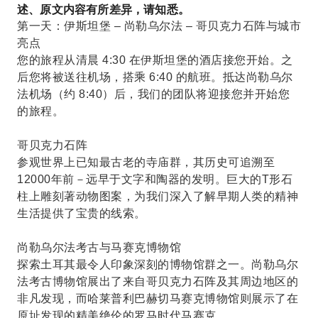
述、原文内容有所差异，请知悉。
第一天：伊斯坦堡 – 尚勒乌尔法 – 哥贝克力石阵与城市
亮点
您的旅程从清晨 4:30 在伊斯坦堡的酒店接您开始。之
后您将被送往机场，搭乘 6:40 的航班。抵达尚勒乌尔
法机场（约 8:40）后，我们的团队将迎接您并开始您
的旅程。
哥贝克力石阵
参观世界上已知最古老的寺庙群，其历史可追溯至
12000年前－远早于文字和陶器的发明。巨大的T形石
柱上雕刻著动物图案，为我们深入了解早期人类的精神
生活提供了宝贵的线索。
尚勒乌尔法考古与马赛克博物馆
探索土耳其最令人印象深刻的博物馆群之一。尚勒乌尔
法考古博物馆展出了来自哥贝克力石阵及其周边地区的
非凡发现，而哈莱普利巴赫切马赛克博物馆则展示了在
原址发现的精美绝伦的罗马时代马赛克。