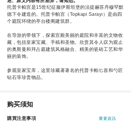
述、原文内容有所差异，请知悉。
托普卡帕宫是15世纪征服伊斯坦堡的法提赫苏丹穆罕默
德下令建造的。托普卡帕宫（Topkapi Sarayı）是由四
个庭院环绕的亭台楼阁建筑群。
在导游的带领下，探索宫殿美丽的庭院和丰富的文物收
藏，包括皇家宝藏、手稿和圣物。欣赏其令人叹为观止
的奥斯曼和拜占庭建筑风格融合、精美的瓷砖工艺和华
丽的装饰。
参观皇家宝库，这里珍藏著著名的托普卡帕匕首和勺匠
钻石等珍贵物品。
购买须知
購買注意事項
重要資訊