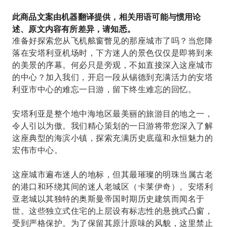
此商品文案由机器翻译提供，相关用语可能与惯用论
述、原文内容有所差异，请知悉。
准备好探索您从飞机舷窗瞥见的那座城市了吗？当您降
落在安塔利亚机场时，下方迷人的景色仅仅是即将到来
的美景的序幕。何必只是旁观，不如直接深入这座城市
的中心？加入我们，开启一段从锡德到充满活力的安塔
利亚市中心的难忘一日游，留下终生难忘的回忆。
安塔利亚是整个地中海地区最美丽的旅游目的地之一，
令人引以为傲。我们精心策划的一日游将带您深入了解
这座典型的海滨小镇，探索充满历史底蕴和永恒魅力的
宏伟市中心。
这座城市遍布迷人的地标，但其最璀璨的明珠当属古老
的港口和环绕其间的迷人老城区（卡莱伊奇）。安塔利
亚老城以其独特的奥斯曼帝国时期历史建筑而闻名于
世。这些独立式住宅的上层设有标志性的悬挑式凸窗，
受到严格保护。为了保留其原汁原味的风貌，这里禁止