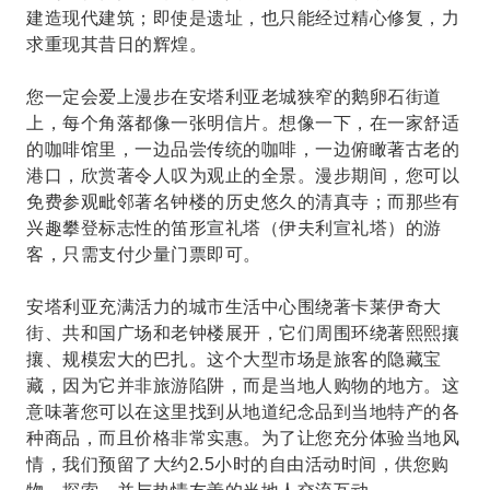
建造现代建筑；即使是遗址，也只能经过精心修复，力
求重现其昔日的辉煌。
您一定会爱上漫步在安塔利亚老城狭窄的鹅卵石街道
上，每个角落都像一张明信片。想像一下，在一家舒适
的咖啡馆里，一边品尝传统的咖啡，一边俯瞰著古老的
港口，欣赏著令人叹为观止的全景。漫步期间，您可以
免费参观毗邻著名钟楼的历史悠久的清真寺；而那些有
兴趣攀登标志性的笛形宣礼塔（伊夫利宣礼塔）的游
客，只需支付少量门票即可。
安塔利亚充满活力的城市生活中心围绕著卡莱伊奇大
街、共和国广场和老钟楼展开，它们周围环绕著熙熙攘
攘、规模宏大的巴扎。这个大型市场是旅客的隐藏宝
藏，因为它并非旅游陷阱，而是当地人购物的地方。这
意味著您可以在这里找到从地道纪念品到当地特产的各
种商品，而且价格非常实惠。为了让您充分体验当地风
情，我们预留了大约2.5小时的自由活动时间，供您购