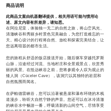
商品说明
此商品文案由机器翻译提供，相关用语可能与惯用论
述、原文内容有所差异，请知悉。
在阿拉尼亚，体验独一无二的自然之旅，将山峦风光、
清澈峡谷和秀丽乡村景色完美融合，为您打造难忘的一
天。精心设计的行程将自然、放松和探索完美结合，让
您远离喧嚣的都市生活。
您的旅程从舒适的饭店接送开始，随后驱车穿越托罗斯
山脉，沿途经过河流、当地村庄和全景观景点，欣赏秀
丽的风景。在抵达峡谷之前，您将参观令人叹为观止的
矮人洞（Cüceler Cave），该洞穴以其独特的岩层和
自然氛围而闻名。
在萨帕德雷峡谷，您可以沿著被悬崖和瀑布环绕的木栈
道漫步，聆听大自然宁静的声音。您还可以在冰冷清澈
的峡谷水中畅游一番，呼吸清新的山间空气，尽情享受