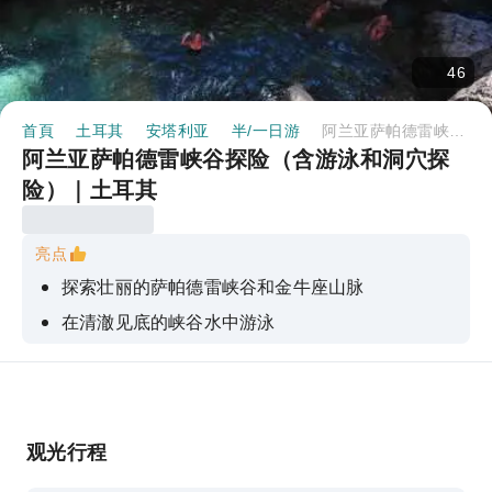
46
首頁
土耳其
安塔利亚
半/一日游
阿兰亚萨帕德雷峡谷探险（含游泳和洞穴探险）｜土耳其
阿兰亚萨帕德雷峡谷探险（含游泳和洞穴探
险）｜土耳其
亮点
探索壮丽的萨帕德雷峡谷和金牛座山脉
在清澈见底的峡谷水中游泳
刺激的越野之旅，还有水枪大战
山区的全景露台
从车上可以欣赏柑橘、花生和香蕉种植园的景色。
观光行程