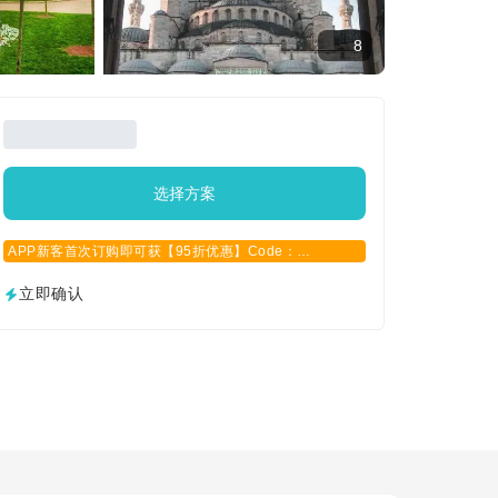
8
选择方案
APP新客首次订购即可获【95折优惠】Code：
APPCN2025
立即确认