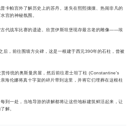
托普卡帕宫外了解历史上的苏丹。迷失在熙熙攘攘、热闹非凡的
下水宫的神秘氛围。
索古代战车比赛的遗迹。欣赏伊斯坦堡现存最古老的雕像——埃
之后，前往围墙方尖碑，这是一根建于西元390年的石柱，曾被
) 上欣赏传统的奥斯曼房屋，然后前往君士坦丁柱 (Constantine's
的母亲海伦娜将真十字架的碎片带到这里，并将它们埋葬在这根柱
。每到一处，当地导游的讲解都将让这些地标建筑鲜活起来，让
的了解。