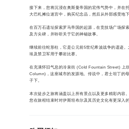
接下来，您将沉浸在奥斯曼帝国的宏伟气势中，并在
大巴札摊位迷宫中，购买纪念品，然后从外部感受地
在百万石遗址探索罗马帝国的起源，在竞技场广场探
及方尖碑，并聆听关于它的神秘故事。
继续前往蛇形柱，它是公元前5世纪希波战争的遗迹。
埃及禁卫军用于攀岩比赛。
在充满怀旧气息的冷泉街 (Cold Fountain Street
Column)，这座城市的发源地。传说中，君士坦丁
子下。
本次徒步之旅将涵盖以上所有景点以及更多精彩内容
您在旅程结束时对伊斯坦布尔及其历史文化有更深入