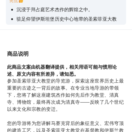
亮点
沉浸于拜占庭艺术杰作的辉煌之中。
驻足仰望伊斯坦堡历史中心地带的圣索菲亚大教
堂，感受它的雄伟壮丽。
参加导览活动，探索建筑外观，深入了解建筑细
节。
深入了解这座建筑融合的伊斯兰和拜占庭遗产
商品说明
购买门票，近距离欣赏清真寺，提升您的参观体
此商品文案由机器翻译提供，相关用语可能与惯用论
验。
述、原文内容有所差异，请知悉。
参加圣索菲亚大教堂的导览游，探索这座世界历史上最
重要的古迹之一背后的故事。在专业当地导游的带领
下，您将了解这座建筑杰作如何先后作为教堂、清真
寺、博物馆，最终再次成为清真寺——反映了几个世纪
以来文化和宗教的变迁。
您的导游将为您讲解马赛克背后的象征意义、宏伟穹顶
的建造工艺，以及圣索菲亚大教堂在基督教和伊斯兰教