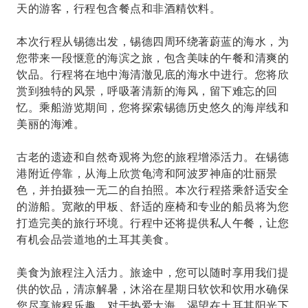
天的游客，行程包含餐点和非酒精饮料。
本次行程从锡德出发，锡德四周环绕著蔚蓝的海水，为
您带来一段惬意的海滨之旅，包含美味的午餐和清爽的
饮品。行程将在地中海清澈见底的海水中进行。您将欣
赏到独特的风景，呼吸著清新的海风，留下难忘的回
忆。乘船游览期间，您将探索锡德历史悠久的海岸线和
美丽的海滩。
古老的遗迹和自然奇观将为您的旅程增添活力。在锡德
港附近停靠，从海上欣赏龟湾和阿波罗神庙的壮丽景
色，并拍摄独一无二的自拍照。本次行程搭乘舒适安全
的游船。宽敞的甲板、舒适的座椅和专业的船员将为您
打造完美的旅行环境。行程中还将提供私人午餐，让您
有机会品尝道地的土耳其美食。
美食为旅程注入活力。旅途中，您可以随时享用我们提
供的饮品，清凉解暑，沐浴在星期日软饮和饮用水确保
您尽享旅程乐趣。对于热爱大海、渴望在土耳其阳光下