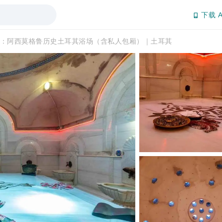
下载 A
：阿西莫格鲁历史土耳其浴场（含私人包厢）｜土耳其