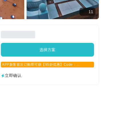
11
选择方案
APP新客首次订购即可获【95折优惠】Code：
APPCN2025
立即确认