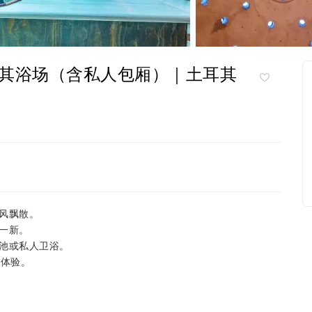
其浴场（含私人包厢）｜土耳其
风飘散。
一新。
池或私人卫浴。
浴体验。