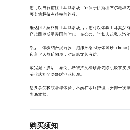
您可以自行前往土耳其浴场，它位于伊斯坦布尔老城
著名地标仅有很短的路程。
抵达阿西莫格鲁土耳其浴场后，您可以体验土耳其少
穿越回奥斯曼帝国的时代，在公共、半私人或私人浴
然后，体验结合泥面膜、泡沫沐浴和身体磨砂（kes
它富含天然矿物质，对皮肤尤其有益。
敷完泥面膜后，感受肌肤被搓泥磨砂膏去除积聚在皮
浴仪式和全身舒缓泡沫按摩。
想要享受极致奢华体验，不妨在水疗护理后安排一次按
彻底放松。
购买须知