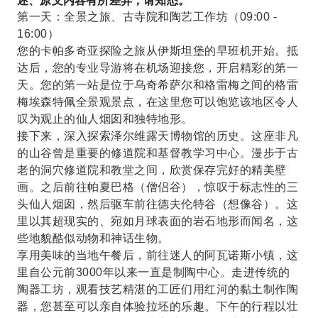
述、原文内容有所差异，请知悉。
第一天：全景之旅、古寺院和陶艺工作坊（09:00 -
16:00）
您的卡帕多奇亚探险之旅从伊斯坦堡的早班机开始。抵
达后，您的专业导游将在机场迎接您，开启精彩的第一
天。您的第一站是位于乌奇希萨尔和格雷梅之间的格雷
梅埃森特佩全景观景点，在这里您可以饱览该地区令人
叹为观止的仙人烟囱和独特地形。
接下来，深入探索泽尔维露天博物馆的历史。这座非凡
的山谷曾是重要的修道院和基督教学习中心。漫步于古
老的洞穴修道院和教堂之间，欣赏保存完好的精美壁
画。之后前往帕夏巴格（僧侣谷），惊叹于标志性的三
头仙人烟囱，然后驱车前往德夫伦特谷（想像谷）。这
里以其超现实的、宛如月球表面的岩石地形而闻名，这
些地貌酷似动物和神话生物。
享用美味的当地午餐后，前往迷人的阿瓦诺斯小镇，这
里自公元前3000年以来一直是制陶中心。走进传统的
陶器工坊，观看技艺精湛的工匠们用红河的黏土制作陶
器，您甚至可以亲自体验拉坯的乐趣。下午的行程以壮