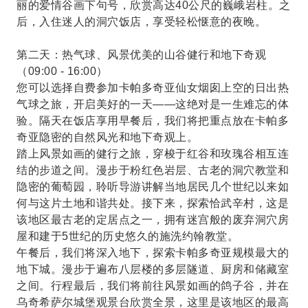
丽的爱情谷画下句号，欣赏高达40公尺的巍峨岩柱。之
后，入住迷人的洞穴饭店，享受轻松惬意的夜晚。
第二天：热气球、风景优美的山谷健行和地下奇观
（09:00 - 16:00）
您可以选择自费参加卡帕多奇亚仙女烟囱上空的日出热
气球之旅，开启美好的一天——这绝对是一生难忘的体
验。隔天在饭店享用早餐后，我们将把重点放在卡帕多
奇亚隐密的自然风光和地下奇观上。
踏上风景如画的健行之旅，穿梭于红谷和玫瑰谷相互连
结的步道之间。漫步于粉红色岩层、古老的洞穴教堂和
隐密的葡萄园，聆听导游讲解当地居民几个世纪以来如
何与这片土地和谐共处。接下来，探索恰武辛村，这是
该地区最古老的定居点之一，拥有迷宫般的废弃洞穴房
屋和建于5世纪的历史悠久的施洗约翰教堂。
午餐后，我们将深入地下，探索卡帕多奇亚规模最大的
地下城。漫步于遍布八层楼的多层隧道、厨房和储藏室
之间。行程最后，我们将前往风景如画的鸽子谷，并在
乌奇希萨尔城堡观景台欣赏全景，这里是该地区的最高