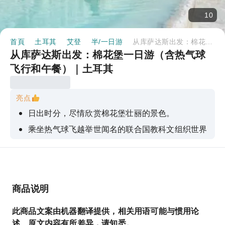
10
首頁
土耳其
艾登
半/一日游
从库萨达斯出发：棉花堡一日游（含热气球飞行和午餐）｜土耳其
从库萨达斯出发：棉花堡一日游（含热气球
飞行和午餐）｜土耳其
亮点
日出时分，尽情欣赏棉花堡壮丽的景色。
乘坐热气球飞越举世闻名的联合国教科文组织世界
遗产帕穆克卡莱。
在棉花堡舒缓的温泉池中畅游
商品说明
此商品文案由机器翻译提供，相关用语可能与惯用论
述、原文内容有所差异，请知悉。