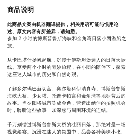
商品说明
此商品文案由机器翻译提供，相关用语可能与惯用论
述、原文内容有所差异，请知悉。
参加 2 小时的博斯普鲁斯海峡和金角湾日落小团游船之
旅。
从卡巴塔什扬帆起航，沉浸于伊斯坦堡迷人的日落天际
线。享受两个小时的奇妙旅程，在小团的陪伴下，探索
这座迷人城市的历史和自然奇观。
了解多尔玛巴赫切宫、奥尔塔科伊清真寺、博斯普鲁斯
海峡大桥、少女塔、托普卡帕宫和金角湾等地标背后的
故事。当夕阳将城市染成金色，营造出绝佳的拍照机会
时，聆听这些故事，加深您与周围环境的连结。
千万别错过博斯普鲁斯大桥的壮丽日落，那绝对是一场
视觉飨宴。沉浸在迷人的氛围中，品尝各种美味小吃、