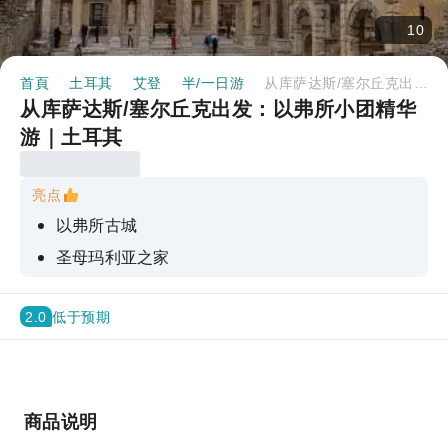
10
首頁
土耳其
艾登
半/一日游
从库萨达斯/塞尔丘克出发：以弗所小团精华游｜土耳其
从库萨达斯/塞尔丘克出发：以弗所小团精华
游｜土耳其
亮点
以弗所古城
圣母玛利亚之家
小团游（最多12人）
2.0
低于预期
商品说明