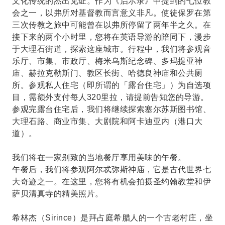
文化传统的杰出见证。作为《启示录》中提到的七位教
会之一，以弗所对基督教而言意义非凡。使徒保罗在第
三次传教之旅中可能曾在以弗所停留了两年半之久。在
接下来的两个小时里，您将在英语导游的陪同下，漫步
于大理石街道，探索这座城市。行程中，我们将参观音
乐厅、市集、市政厅、梅米乌斯纪念碑、多玛提亚神
庙、赫拉克勒斯门、教区长街、哈德良神庙和公共厕
所。参观私人住宅（即所谓的「露台住宅」）为自选项
目，需额外支付每人320里拉，请提前告知您的导游。
参观完露台住宅后，我们将继续探索塞尔苏斯图书馆、
大理石路、商业市集、大剧院和阿卡迪亚内（港口大
道）。
我们将在一家别致的当地餐厅享用美味的午餐。
午餐后，我们将参观阿尔忒弥斯神庙，它是古代世界七
大奇迹之一。在这里，您将有机会拍摄圣约翰教堂和伊
萨贝清真寺的精美照片。
希林杰（Sirince）是拜占庭希腊人的一个古老村庄，坐