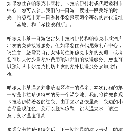
如果您住在帕穆克卡莱村、卡拉哈伊特村或代尼兹利市
中心，您可以参加我们的一日游，度过一段美好的时
光。帕穆克卡莱一日游将带您探索两个著名的古代遗址
—「墓地」和「希拉波利斯」。
帕穆克卡莱一日游包含从卡拉哈伊特和帕穆克卡莱酒店
出发的免费接送服务。但如果您住在代尼兹利市中心，
请注意，您需要自行安排前往帕穆克卡莱的交通，或者
您可以支付少量额外费用预订我们的接送服务。您也可
以预订从卡尔达克机场出发的额外接送服务参加此行
程。
帕穆克卡莱温泉并非该地区唯一的温泉。本次行程的第
一站是卡拉哈伊特村的另一个温泉池。我们将首先参观
卡拉哈伊特著名的红泉。由于泉水含铁量高，泉边的小
岩壁呈现红色。您可以脱掉凉鞋，跳入温泉水。请注
意，泉水温度很高。
参观完卡拉哈伊特之后，下一站将是帕穆克卡莱。帕穆