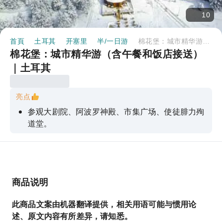
10
首頁
土耳其
开塞里
半/一日游
棉花堡：城市精华游（含午餐和饭店接送）｜土耳其
棉花堡：城市精华游（含午餐和饭店接送）
｜土耳其
亮点
参观大剧院、阿波罗神殿、市集广场、使徒腓力殉
道堂。
惊叹于棉花堡如梦似幻的景色和雪白的梯田式悬
崖。
参观景点时，请听从持证导游的讲解。
商品说明
此商品文案由机器翻译提供，相关用语可能与惯用论
述、原文内容有所差异，请知悉。