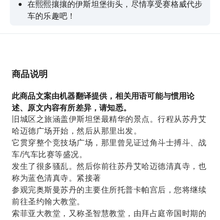
在熙熙攘攘的伊斯坦堡街头，尽情享受赛格威代步
车的乐趣吧！
跟随我们的专业导游，聆听伊斯坦堡的历史、神话
和事实。
在很短的时间内游览这座城市最著名的古迹
商品说明
此商品文案由机器翻译提供，相关用语可能与惯用论
述、原文内容有所差异，请知悉。
旧城区之旅涵盖伊斯坦堡最精华的景点。行程从苏丹艾
哈迈德广场开始，然后从那里出发。
它贯穿整个竞技场广场，那里曾见证过角斗士搏斗、战
车/汽车比赛等盛况。
发生了很多骚乱。然后你前往苏丹艾哈迈德清真寺，也
称为蓝色清真寺。紧接著
参观完奥斯曼苏丹的主要住所托普卡帕宫后，您将继续
前往圣约翰大教堂。
索菲亚大教堂，又称圣智慧教堂，由拜占庭帝国时期的