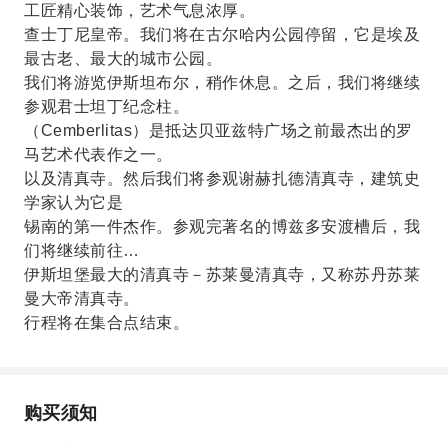
工匠精心装饰，艺术气息浓厚。
查士丁尼皇帝。我们将在古尔哈内公园停留，它是埃及
最古老、最大的城市公园。
我们将游览伊斯坦布尔，稍作休息。之后，我们将继续
参观君士坦丁纪念柱。
（Cemberlitas）是抵达贝亚兹特广场之前最杰出的罗
马艺术代表作之一。
以及清真寺。然后我们将参观谢赫扎德清真寺，建筑史
学家认为它是
锡南的第一件杰作。参观完著名的博兹多安渡槽后，我
们将继续前往…
伊斯坦堡最大的清真寺－苏莱曼清真寺，又称苏丹苏莱
曼大帝清真寺。
行程将在集合点结束。
购买须知