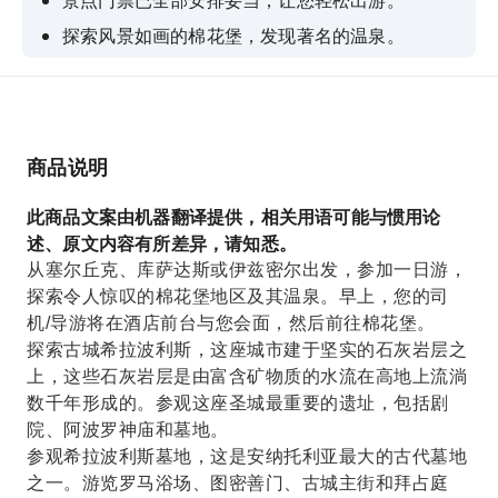
景点门票已全部安排妥当，让您轻松出游。
探索风景如画的棉花堡，发现著名的温泉。
您可以选择参加在克莉奥佩特拉泳池游泳的活动。
漫步在天然白色石灰华梯田上，您一定会惊叹不
已。
商品说明
参观联合国教科文组织世界遗产希拉波利斯，那里
有古代安纳托利亚最大的墓地。
此商品文案由机器翻译提供，相关用语可能与惯用论
述、原文内容有所差异，请知悉。
从塞尔丘克、库萨达斯或伊兹密尔出发，参加一日游，
探索令人惊叹的棉花堡地区及其温泉。早上，您的司
机/导游将在酒店前台与您会面，然后前往棉花堡。
探索古城希拉波利斯，这座城市建于坚实的石灰岩层之
上，这些石灰岩层是由富含矿物质的水流在高地上流淌
数千年形成的。参观这座圣城最重要的遗址，包括剧
院、阿波罗神庙和墓地。
参观希拉波利斯墓地，这是安纳托利亚最大的古代墓地
之一。游览罗马浴场、图密善门、古城主街和拜占庭