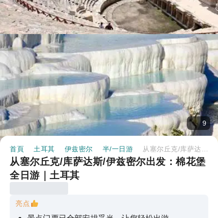
9
首頁
土耳其
伊兹密尔
半/一日游
从塞尔丘克/库萨达斯/伊兹密尔出发：棉花堡全日游｜土耳其
从塞尔丘克/库萨达斯/伊兹密尔出发：棉花堡
全日游｜土耳其
亮点