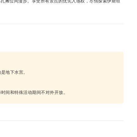
巴扎摊位间漫步。享受所有景点的优先入场权，尽情探索伊斯坦
的是地下水宫。
祷时间和特殊活动期间不对外开放。