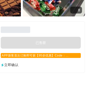
8
已售罄
APP新客首次订购即可获【95折优惠】Code：
APPCN2025
立即确认