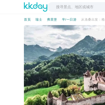
首頁
瑞士
弗里堡
半/一日游
从洛桑出发：格