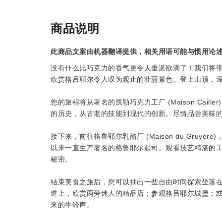
商品说明
此商品文案由机器翻译提供，相关用语可能与惯用论
没有什么比巧克力的香气更令人垂涎欲滴了！我们将
欣赏格吕耶尔令人叹为观止的壮丽景色。登上山顶，
您的旅程将从著名的凯勒巧克力工厂 (Maison Cai
的历史，从古老的技能到现代的创新。尽情品尝美味
接下来，前往格鲁耶尔乳酪厂 (Maison du Gru
以来一直生产著名的格鲁耶尔起司。观看技艺精湛的
秘密。
结束美食之旅后，您可以抽出一些自由时间探索坐落
道上，欣赏两旁迷人的精品店；参观格吕耶尔城堡；
来的牛铃声。