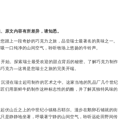
述、原文内容有所差异，请知悉。
带您踏上一段奇妙的巧克力之旅，品尝瑞士最著名的美味之一。
深吸一口纯净的山间空气，聆听牧场上悠扬的牛铃声。
ller) 开始。探索瑞士最受欢迎的甜点背后的秘密。了解巧克力制作
的巧克力—这将是您瑞士之旅的完美开端。
yère)，沉浸在瑞士起司制作的艺术之中。这家当地的乳品厂几个世纪
工匠们用新鲜牛奶制作这种标志性的奶酪，并了解其独特风味的
在起伏山丘之上的中世纪小镇格吕耶尔。漫步在鹅卵石铺就的街
或只是静静地坐著，呼吸著宁静的山间空气，聆听远处田野间传