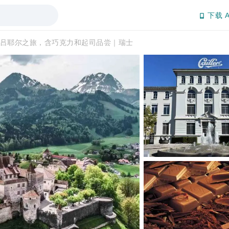
下载 A
吕耶尔之旅，含巧克力和起司品尝｜瑞士