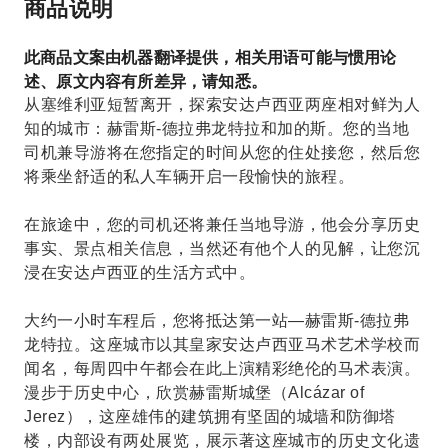
商品说明
此商品文案由机器翻译提供，相关用语可能与惯用论
述、原文内容有所差异，请知悉。
从塞维利亚短暂离开，探索安达卢西亚两座相对鲜为人
知的城市：赫雷斯-德拉弗龙特拉和加的斯。您的当地
司机兼导游将在您指定的时间从您的住处接您，然后您
将乘坐舒适的私人车辆开启一段愉快的旅程。
在旅途中，您的司机还将兼任当地导游，他会分享历史
事实、景点相关信息，当然还有他个人的见解，让您沉
浸在安达卢西亚的生活方式中。
大约一小时车程后，您将抵达第一站—赫雷斯-德拉弗
龙特拉。这座城市以其皇家安达卢西亚马术艺术学校而
闻名，每周四中午都会在此上演精彩绝伦的马术表演。
漫步于历史中心，欣赏赫雷斯城堡（Alcázar of
Jerez），这座雄伟的建筑拥有坚固的城墙和防御塔
楼，内部设有两处展览，展示著这座城市的历史文化遗