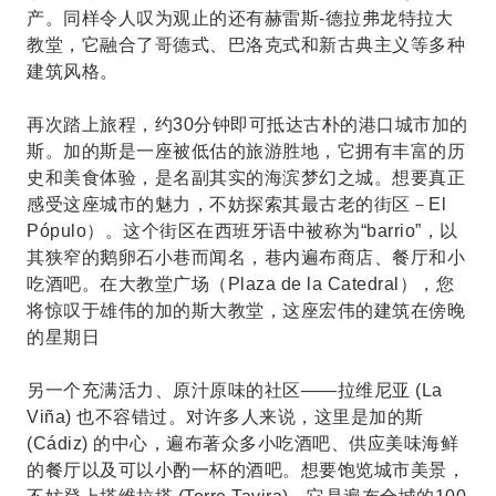
产。同样令人叹为观止的还有赫雷斯-德拉弗龙特拉大
教堂，它融合了哥德式、巴洛克式和新古典主义等多种
建筑风格。
再次踏上旅程，约30分钟即可抵达古朴的港口城市加的
斯。加的斯是一座被低估的旅游胜地，它拥有丰富的历
史和美食体验，是名副其实的海滨梦幻之城。想要真正
感受这座城市的魅力，不妨探索其最古老的街区－El
Pópulo）。这个街区在西班牙语中被称为“barrio”，以
其狭窄的鹅卵石小巷而闻名，巷内遍布商店、餐厅和小
吃酒吧。在大教堂广场（Plaza de la Catedral），您
将惊叹于雄伟的加的斯大教堂，这座宏伟的建筑在傍晚
的星期日
另一个充满活力、原汁原味的社区——拉维尼亚 (La
Viña) 也不容错过。对许多人来说，这里是加的斯
(Cádiz) 的中心，遍布著众多小吃酒吧、供应美味海鲜
的餐厅以及可以小酌一杯的酒吧。想要饱览城市美景，