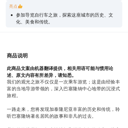
亮点
参加导览自行车之旅，探索这座城市的历史、文
化、美食和传统。
参观这座城市最著名的地标，包括圣家堂
骑行穿过城市最美丽的公园，沿著格拉西亚大道
(Passeig de Gracia) 前进。
商品说明
了解这座城市的著名居民和最重要的建筑
探索哥德区和波昂街区的隐密街道
此商品文案由机器翻译提供，相关用语可能与惯用论
述、原文内容有所差异，请知悉。
我们的观光之旅不仅仅是一次乘车游览；这是由经验丰
富的当地导游带领的，深入巴塞隆纳中心地带的沉浸式
旅程。
一路走来，您将发现加泰隆尼亚丰富的历史和传统，聆
听巴塞隆纳著名居民的故事和非凡的过去。