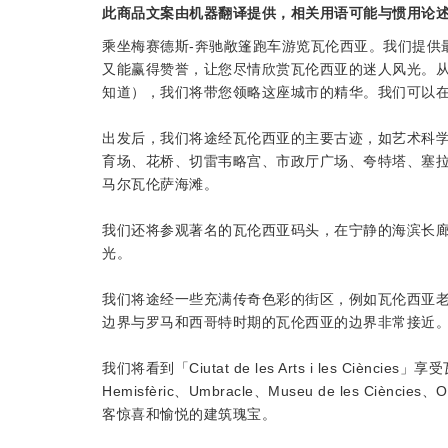
此商品文案由机器翻译提供，相关用语可能与惯用论
乘坐梅赛德斯-奔驰敞篷跑车游览瓦伦西亚。我们提供最
又能赢得赞誉，让您尽情欣赏瓦伦西亚的迷人风光。
知道），我们将带您领略这座城市的精华。我们可以
出发后，我们将途经瓦伦西亚的主要古迹，如艺术科
育场、花桥、切雷韦略宫、市政厅广场、夸特塔、塞
马尔瓦伦萨海滩。
我们还将参观著名的瓦伦西亚码头，在宁静的海滨长
光。
我们将途经一些充满传奇色彩的街区，例如瓦伦西亚老城区
边界与罗马和西哥特时期的瓦伦西亚的边界非常接近
我们将看到「Ciutat de les Arts i les C
Hemisfèric、Umbracle、Museu de les Ciències
客惊喜和愉悦的建筑瑰宝。