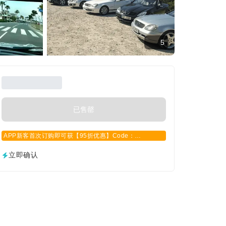
5
已售罄
APP新客首次订购即可获【95折优惠】Code：
APPCN2025
立即确认