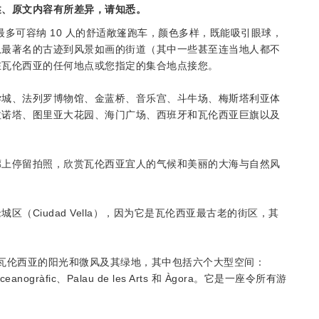
述、原文内容有所差异，请知悉。
多可容纳 10 人的舒适敞篷跑车，颜色多样，既能吸引眼球，
从最著名的古迹到风景如画的街道（其中一些甚至连当地人都不
在瓦伦西亚的任何地点或您指定的集合地点接您。
学城、法列罗博物馆、金蓝桥、音乐宫、斗牛场、梅斯塔利亚体
拉诺塔、图里亚大花园、海门广场、西班牙和瓦伦西亚巨旗以及
廊上停留拍照，欣赏瓦伦西亚宜人的气候和美丽的大海与自然风
（Ciudad Vella），因为它是瓦伦西亚最古老的街区，其
。
iències」享受瓦伦西亚的阳光和微风及其绿地，其中包括六个大型空间：
、Oceanogràfic、Palau de les Arts 和 Àgora。它是一座令所有游