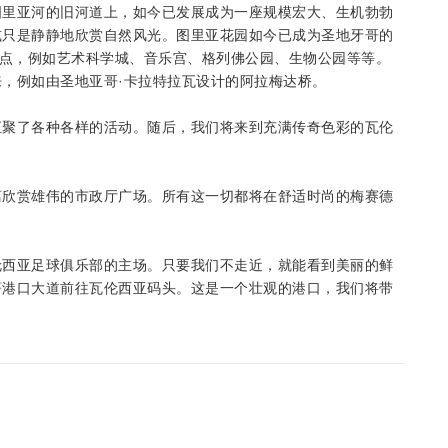
图里亚河的旧河道上，如今已发展成为一座规模宏大、生机勃勃
或只是静静地欣赏自然风光。图里亚花园如今已成为圣地牙哥的
景点，例如艺术科学城、音乐宫、格列佛公园、生物公园等等。
，例如由圣地亚哥·卡拉特拉瓦设计的阿拉梅达桥。
汇聚了各种各样的活动。随后，我们将来到充满传奇色彩的瓦伦
离欣赏雄伟的市政厅广场。所有这一切都将在舒适时尚的梅赛德
伦西亚足球俱乐部的主场。只要我们不走近，就能看到美丽的鲜
著港口大道前往瓦伦西亚码头。这是一个壮观的港口，我们将带