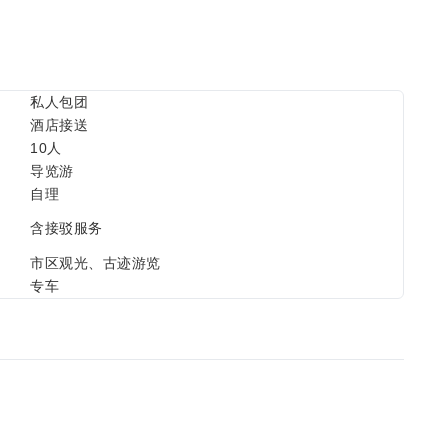
私人包团
酒店接送
10人
导览游
自理
含接驳服务
市区观光、古迹游览
专车