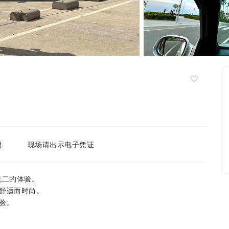
消
现场请出示电子凭证
无二的体验。
舒适而时尚。
验。