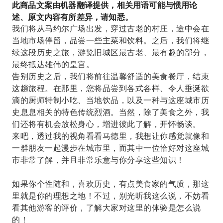
此商品文案由机器翻译提供，相关用语可能与惯用论
述、原文内容有所差异，请知悉。
我们将从马约尔广场出发，穿过古老的村庄，途中会在
当地市场停留，品尝一些主菜和饮料。之后，我们将继
续这段历史之旅，游览旧城区最古老、最有趣的部分，
最终抵达雄伟的皇宫。
告别历史之后，我们将前往温馨舒适的美食餐厅，结束
这趟旅程。在那里，您将品尝到各式各样、令人垂涎欲
滴的厨师特制小吃、当地饮品，以及一种与这座城市历
史息息相关的特色传统烈酒。当然，除了美食之外，我
们还将有机会放松身心，增进彼此了解，开怀畅谈。
来吧，透过我的视角看看马德里，我想让你感觉就像和
一群朋友一起漫步在城市里，而其中一位恰好对这座城
市非常了解，并且非常乐意与你分享这些知识！
如果你个性随和，喜欢历史，有点美食家的气质，那这
里就是你的理想之地！不过，别光听我这么说，不妨看
看其他游客的评价，了解大家对这里的体验是怎么说
的！